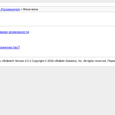
5 Роскомнадзор
> Жена+жена
о мере возможности
диночество?
vBulletin® Version 4.2.2 Copyright © 2026 vBulletin Solutions, Inc. All rights reserved. Пер