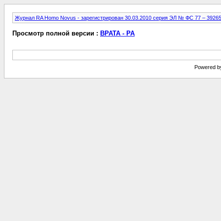
Журнал RA Homo Novus - зарегистрирован 30.03.2010 серия ЭЛ № ФС 77 – 3926
Просмотр полной версии :
ВРАТА - РА
Powered by 