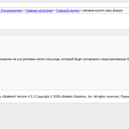
5 Роскомнадзор
>
Главная категория
>
Главный раздел
> желаем купить ваш форум
мещение на н,м рекламы и/или спец.кода, который будет ротировать наши рекламные б
vBulletin® Version 4.2.2 Copyright © 2026 vBulletin Solutions, Inc. All rights reserved. Пер