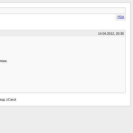
PDA
14.04.2012, 20:30
локи.
евод: zCarot