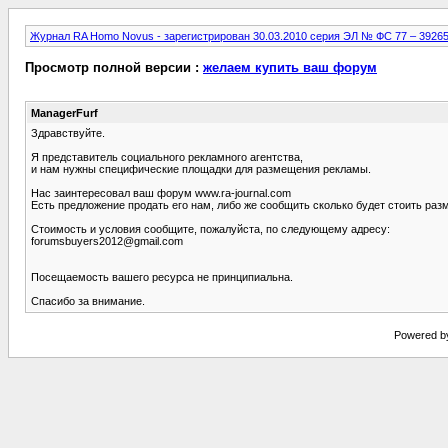
Журнал RA Homo Novus - зарегистрирован 30.03.2010 серия ЭЛ № ФС 77 – 3926
Просмотр полной версии :
желаем купить ваш форум
ManagerFurf
Здравствуйте.
Я представитель социального рекламного агентства,
и нам нужны специфические площадки для размещения рекламы.
Нас заинтересовал ваш форум www.ra-journal.com
Есть предложение продать его нам, либо же сообщить сколько будет стоить раз
Стоимость и условия сообщите, пожалуйста, по следующему адресу:
forumsbuyers2012@gmail.com
Посещаемость вашего ресурса не принципиальна.
Спасибо за внимание.
Powered by 