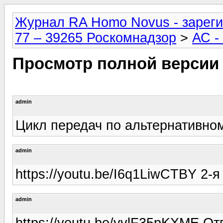
Журнал RA Homo Novus - зареги
77 – 39265 Роскомнадзор
>
АС -
Просмотр полной версии
admin
Цикл передач по альтернативно
admin
https://youtu.be/I6q1LiwCTBY 2-
admin
https://youtu.be/yvlF35pKXME О