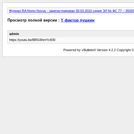
Журнал RA Homo Novus - зарегистрирован 30.03.2010 серия ЭЛ № ФС 77 – 3926
Просмотр полной версии :
Y фактор пушкин
admin
https://youtu.be/BRG6hmYc830
Powered by vBulletin® Version 4.2.2 Copyright © 