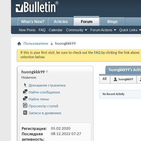
What's New?
Articles
Forum
Blogs
New Posts
FAQ
Calendar
Community
Forum Actions
Quick Links
Пользователи
huongkkk99
If this is your first visit, be sure to check out the
FAQ
by clicking the link above
selection below.
huongkkk99's Activ
huongkkk99
Новичок
All
huongkkk99
Домашняя страничка
Найти сообщения
No Recent Activity
Найти темы
Просмотр статей
Записи в дневнике
Регистрация
05.02.2020
Последняя
08.12.2022
07:27
активность