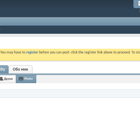
. You may have to
register
before you can post: click the register link above to proceed. To s
ity
Обо мне
Друзья
Photos